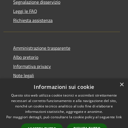
Segnalazione disservizio
Leggi le FAQ
Richiesta assistenza
Amministrazione trasparente
Albo pretorio
Informativa privacy
Note legali
×
Dichiarazione di accessibilità
Informazioni sui cookie
Questo sito web utilizza cookie tecnici e assimilati strettamente
necessari al corretto funzionamento e alla navigazione del sito,
nonché un cookie tecnico analitico al solo fine di elaborare
informazioni statistiche, aggregate e anonime.
RSS
Copyright © 2026 • Comune di
Per maggiori dettagli, può consultare la cookie policy al seguente
link
Accessibilità
Agugliano • Powered by
Privacy
Municipium
Accesso
•