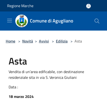
Salta al contenuto principale
Regione Marche
Comune di Agugliano
Home
>
Novità
>
Avvisi
>
Edilizia
>
Asta
Asta
Vendita di un'area edificabile, con destinazione
residenziale sita in via S. Veronica Giuliani
Data :
18 marzo 2024