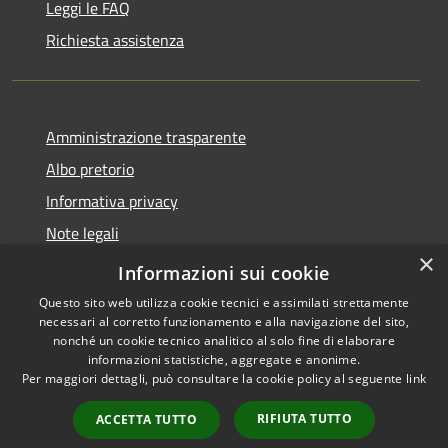
Leggi le FAQ
Richiesta assistenza
Amministrazione trasparente
Albo pretorio
Informativa privacy
Note legali
×
Dichiarazione di accessibilità
Informazioni sui cookie
Questo sito web utilizza cookie tecnici e assimilati strettamente
necessari al corretto funzionamento e alla navigazione del sito,
nonché un cookie tecnico analitico al solo fine di elaborare
informazioni statistiche, aggregate e anonime.
RSS
Copyright © 2026 • Comune di
Per maggiori dettagli, può consultare la cookie policy al seguente
link
Accessibilità
Agugliano • Powered by
Privacy
Municipium
Accesso
•
RIFIUTA TUTTO
ACCETTA TUTTO
Cookie
redazione