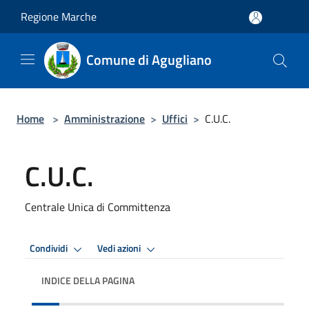
Salta al contenuto principale
Regione Marche
Comune di Agugliano
Home
>
Amministrazione
>
Uffici
>
C.U.C.
C.U.C.
Centrale Unica di Committenza
Condividi
Vedi azioni
INDICE DELLA PAGINA