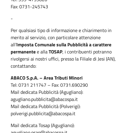
Fax: 0731-245743
-
Per qualsiasi tipo di informazione e chiarimento in
merito al servizio, con particolare attenzione
all’
Imposta Comunale sulla Pubblicità a carattere
permanente
e
alla
TOSAP
, i contribuenti potranno
rivolgersi ai nostri uffici, presso la Filiale di Jesi (AN),
contattando:
ABACO S.p.A. – Area Tributi Minori
Tel: 0731 211747 – Fax: 0731.690290
Mail dedicata Pubblicità (Agugliano):
agugliano.pubblicita@abacospa.it
Mail dedicata Pubblicità (Polverigi):
polverigi.pubblicita@abacospa.it
Mail dedicata Tosap (Agugliano):
agugliano.osap@abacospa.it