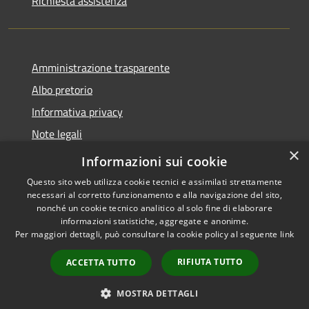
Richiesta assistenza
Amministrazione trasparente
Albo pretorio
Informativa privacy
Note legali
×
Dichiarazione di accessibilità
Informazioni sui cookie
Questo sito web utilizza cookie tecnici e assimilati strettamente
necessari al corretto funzionamento e alla navigazione del sito,
nonché un cookie tecnico analitico al solo fine di elaborare
informazioni statistiche, aggregate e anonime.
RSS
Copyright © 2026 • Comune di
Per maggiori dettagli, può consultare la cookie policy al seguente
link
Accessibilità
Agugliano • Powered by
Privacy
Municipium
Accesso
•
RIFIUTA TUTTO
ACCETTA TUTTO
Cookie
redazione
Mappa del sito
MOSTRA DETTAGLI