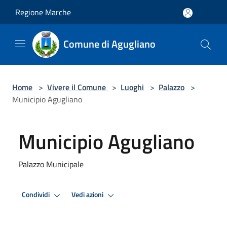
Salta al contenuto principale
Regione Marche
Comune di Agugliano
Home
>
Vivere il Comune
>
Luoghi
>
Palazzo
>
Municipio Agugliano
Municipio Agugliano
Palazzo Municipale
Condividi
Vedi azioni