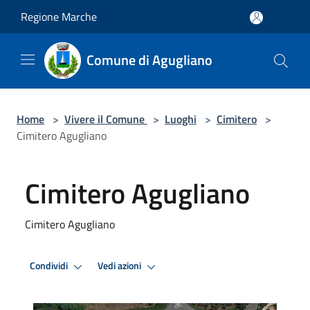
Salta al contenuto principale
Regione Marche
Comune di Agugliano
Home
>
Vivere il Comune
>
Luoghi
>
Cimitero
>
Cimitero Agugliano
Cimitero Agugliano
Cimitero Agugliano
Condividi
Vedi azioni