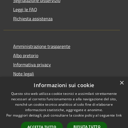
Segnalazione disservizio
Leggi le FAQ
Richiesta assistenza
Amministrazione trasparente
Albo pretorio
Informativa privacy
Note legali
×
Dichiarazione di accessibilità
Informazioni sui cookie
Questo sito web utilizza cookie tecnici e assimilati strettamente
necessari al corretto funzionamento e alla navigazione del sito,
nonché un cookie tecnico analitico al solo fine di elaborare
informazioni statistiche, aggregate e anonime.
RSS
Copyright © 2026 • Comune di
Per maggiori dettagli, può consultare la cookie policy al seguente
link
Accessibilità
Agugliano • Powered by
Privacy
Municipium
Accesso
•
RIFIUTA TUTTO
ACCETTA TUTTO