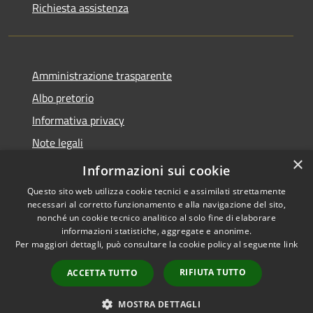
Richiesta assistenza
Amministrazione trasparente
Albo pretorio
Informativa privacy
Note legali
×
Dichiarazione di accessibilità
Informazioni sui cookie
Questo sito web utilizza cookie tecnici e assimilati strettamente
necessari al corretto funzionamento e alla navigazione del sito,
nonché un cookie tecnico analitico al solo fine di elaborare
informazioni statistiche, aggregate e anonime.
RSS
Copyright © 2026 • Comune di
Per maggiori dettagli, può consultare la cookie policy al seguente
link
Accessibilità
Agugliano • Powered by
Privacy
Municipium
Accesso
•
RIFIUTA TUTTO
ACCETTA TUTTO
Cookie
redazione
Mappa del sito
MOSTRA DETTAGLI