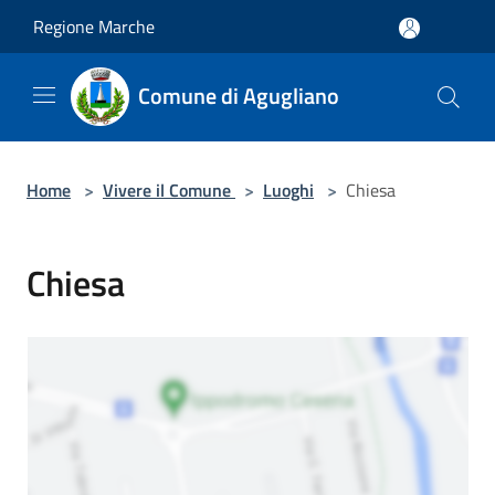
Salta al contenuto principale
Regione Marche
Comune di Agugliano
Home
>
Vivere il Comune
>
Luoghi
>
Chiesa
Chiesa