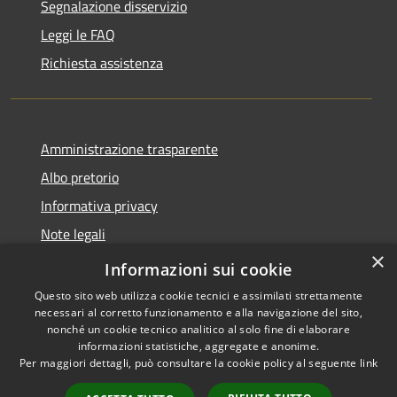
Segnalazione disservizio
Leggi le FAQ
Richiesta assistenza
Amministrazione trasparente
Albo pretorio
Informativa privacy
Note legali
×
Dichiarazione di accessibilità
Informazioni sui cookie
Questo sito web utilizza cookie tecnici e assimilati strettamente
necessari al corretto funzionamento e alla navigazione del sito,
nonché un cookie tecnico analitico al solo fine di elaborare
informazioni statistiche, aggregate e anonime.
RSS
Copyright © 2026 • Comune di
Per maggiori dettagli, può consultare la cookie policy al seguente
link
Accessibilità
Agugliano • Powered by
Privacy
Municipium
Accesso
•